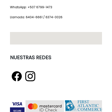
WhatsApp: +507 6799-1473
Llamada: 6404-6661 / 6374-0026
NUESTRAS REDES
F
I
a
n
c
s
e
t
b
a
o
g
o
r