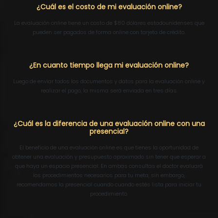
¿Cuál es el costo de mi evaluación online?
La evaluación online tiene un costo de $80 dólares estadounidenses que
pueden ser pagados de forma online con tarjeta de crédito.
¿En cuanto tiempo llega mi evaluación online?
Luego de enviar todos los documentos y datos para la evaluación online y
realizar el pago, la misma será enviada en tres días.
¿Cuál es la diferencia de una evaluación online con una
presencial?
El beneficio de una evaluación online es que tienes la oportunidad de
obtener una evaluación y presupuesto aproximado sin tener que esperar a
que haya un espacio presencial. En ambas consultas el doctor evaluará
los procedimientos necesarios para tu meta, sin embargo,
recomendamos la presencial cuando cuando estés lista para iniciar tu
procedimiento.