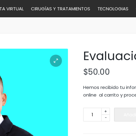
A VIRTUAL
CIRUGÍAS Y TRATAMIENTOS
TECNOLOGIAS
Evaluaci
$
50.00
Hemos recibido tu info
online al carrito y proc
Evaluacion
+
Añadi
-
Online
cantidad