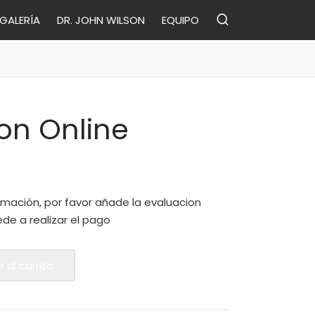
GALERÍA
DR. JOHN WILSON
EQUIPO
on Online
rmación, por favor añade la evaluacion
ede a realizar el pago
r al carrito